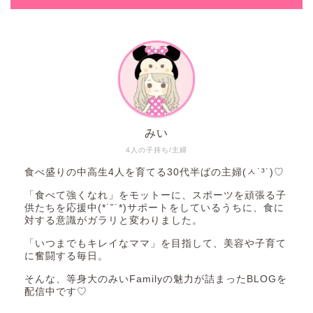
みい
4人の子持ち/主婦
食べ盛りの中高生4人を育てる30代半ばの主婦(ㅅ˙³˙)♡
「食べて強くなれ」をモットーに、スポーツを頑張る子
供たちを応援中(*˙˘˙*)サポートをしているうちに、食に
対する意識がガラリと変わりました。
「いつまでもキレイなママ」を目指して、美容や子育て
に奮闘する毎日。
そんな、等身大のみいFamilyの魅力が詰まったBLOGを
配信中です♡