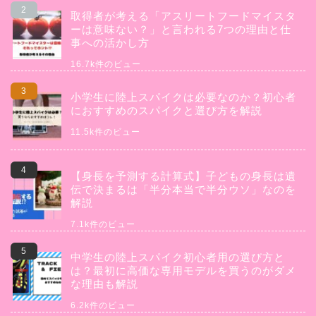
取得者が考える「アスリートフードマイスタ
ーは意味ない？」と言われる7つの理由と仕
事への活かし方
16.7k件のビュー
小学生に陸上スパイクは必要なのか？初心者
におすすめのスパイクと選び方を解説
11.5k件のビュー
【身長を予測する計算式】子どもの身長は遺
伝で決まるは「半分本当で半分ウソ」なのを
解説
7.1k件のビュー
中学生の陸上スパイク初心者用の選び方と
は？最初に高価な専用モデルを買うのがダメ
な理由も解説
6.2k件のビュー