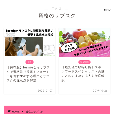
― TAG ―
資格のサブスク
資格
SPORTS
【最安値で取得可能】スポー
【保存版】formieならサブス
ツフードスペシャリストの魅
クで資格取り放題！フォーミ
力とおすすめする人を徹底解
ーをおすすめする理由とサブ
説
スクの注意点を解説
2022-01-07
2019-10-26
HOME
資格のサブスク