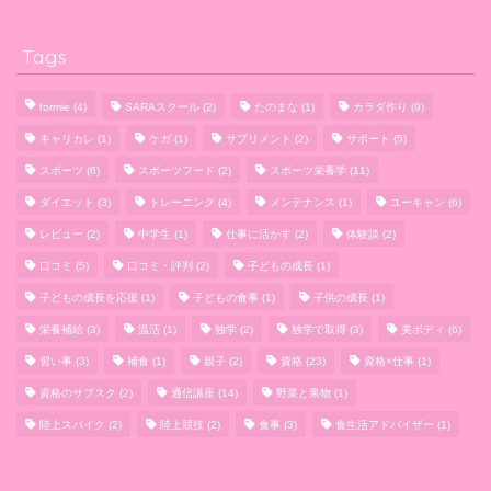
Tags
formie
(4)
SARAスクール
(2)
たのまな
(1)
カラダ作り
(9)
キャリカレ
(1)
ケガ
(1)
サプリメント
(2)
サポート
(5)
スポーツ
(6)
スポーツフード
(2)
スポーツ栄養学
(11)
ダイエット
(3)
トレーニング
(4)
メンテナンス
(1)
ユーキャン
(6)
レビュー
(2)
中学生
(1)
仕事に活かす
(2)
体験談
(2)
口コミ
(5)
口コミ・評判
(2)
子どもの成長
(1)
子どもの成長を応援
(1)
子どもの食事
(1)
子供の成長
(1)
栄養補給
(3)
温活
(1)
独学
(2)
独学で取得
(3)
美ボディ
(6)
習い事
(3)
補食
(1)
親子
(2)
資格
(23)
資格×仕事
(1)
資格のサブスク
(2)
通信講座
(14)
野菜と果物
(1)
陸上スパイク
(2)
陸上競技
(2)
食事
(3)
食生活アドバイザー
(1)