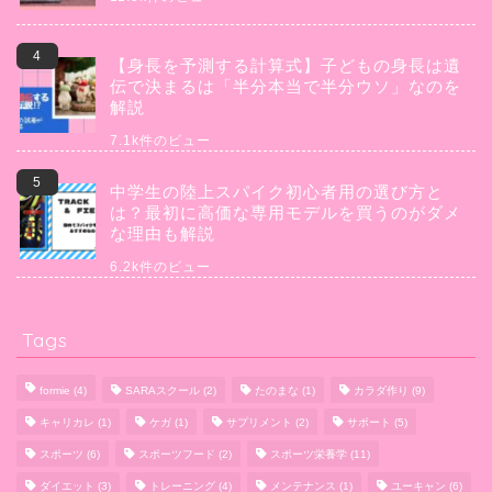
【身長を予測する計算式】子どもの身長は遺
伝で決まるは「半分本当で半分ウソ」なのを
解説
7.1k件のビュー
中学生の陸上スパイク初心者用の選び方と
は？最初に高価な専用モデルを買うのがダメ
な理由も解説
6.2k件のビュー
Tags
formie
(4)
SARAスクール
(2)
たのまな
(1)
カラダ作り
(9)
キャリカレ
(1)
ケガ
(1)
サプリメント
(2)
サポート
(5)
スポーツ
(6)
スポーツフード
(2)
スポーツ栄養学
(11)
ダイエット
(3)
トレーニング
(4)
メンテナンス
(1)
ユーキャン
(6)