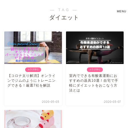
― TAG ―
ダイエット
カラダ作り
カラダ作り
【コロナ太り解消】オンライ
室内でできる有酸素運動にお
ンでジムのようにトレーニン
すすめの器具10選！自宅で手
グできる！厳選7社を解説
軽にダイエットをおこなう方
法とは
2020-05-03
2020-03-07