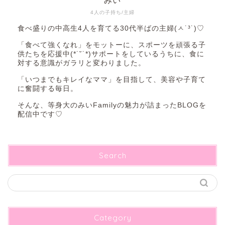
みい
4人の子持ち/主婦
食べ盛りの中高生4人を育てる30代半ばの主婦(ㅅ˙³˙)♡
「食べて強くなれ」をモットーに、スポーツを頑張る子
供たちを応援中(*˙˘˙*)サポートをしているうちに、食に
対する意識がガラリと変わりました。
「いつまでもキレイなママ」を目指して、美容や子育て
に奮闘する毎日。
そんな、等身大のみいFamilyの魅力が詰まったBLOGを
配信中です♡
Search
Category