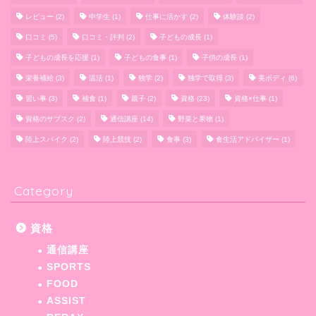
レビュー
(2)
中学生
(1)
仕事に活かす
(2)
体験談
(2)
口コミ
(5)
口コミ・評判
(2)
子どもの成長
(1)
子どもの成長を応援
(1)
子どもの食事
(1)
子供の成長
(1)
栄養補給
(3)
温活
(1)
独学
(2)
独学で取得
(3)
美ボディ
(6)
習い事
(3)
補食
(1)
親子
(2)
資格
(23)
資格×仕事
(1)
資格のサブスク
(2)
通信講座
(14)
野菜と果物
(1)
陸上スパイク
(2)
陸上競技
(2)
食事
(3)
食生活アドバイザー
(1)
Category
資格
通信講座
SPORTS
FOOD
ASSIST