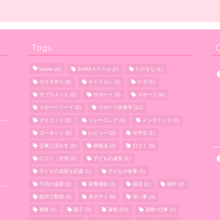
Tags
formie
(4)
SARAスクール
(2)
たのまな
(1)
カラダ作り
(9)
キャリカレ
(1)
ケガ
(1)
サプリメント
(2)
サポート
(5)
スポーツ
(6)
スポーツフード
(2)
スポーツ栄養学
(11)
ダイエット
(3)
トレーニング
(4)
メンテナンス
(1)
ユーキャン
(6)
レビュー
(2)
中学生
(1)
仕事に活かす
(2)
体験談
(2)
口コミ
(5)
の
口コミ・評判
(2)
子どもの成長
(1)
子どもの成長を応援
(1)
子どもの食事
(1)
子供の成長
(1)
栄養補給
(3)
温活
(1)
独学
(2)
独学で取得
(3)
美ボディ
(6)
習い事
(3)
補食
(1)
親子
(2)
資格
(23)
資格×仕事
(1)