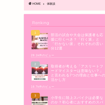
HOME
体験談
Ranking
部活の試合や大会は保護者も応
援に行くべき？「行く派」と
「行かない派」それぞれの言い
分12選
28.1k件のビュー
取得者が考える「アスリートフ
ードマイスターは意味ない？」
と言われる7つの理由と仕事へ
活かし方
16.7k件のビュー
小学生に陸上スパイクは必要な
のか？初心者におすすめのスパ