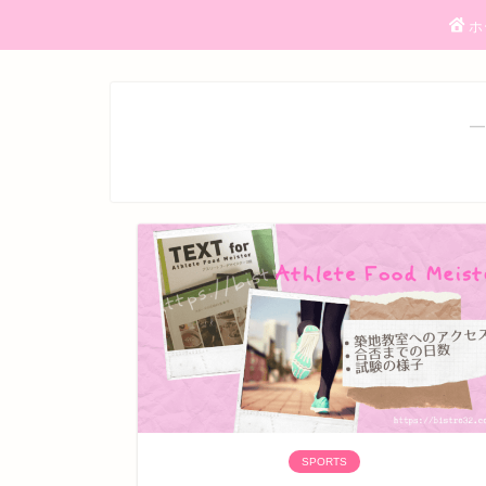
ホ
―
SPORTS