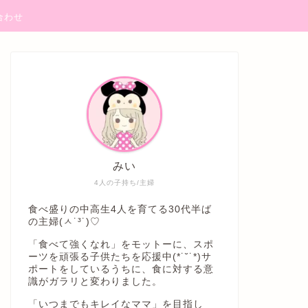
合わせ
みい
4人の子持ち/主婦
食べ盛りの中高生4人を育てる30代半ば
の主婦(ㅅ˙³˙)♡
「食べて強くなれ」をモットーに、スポ
ーツを頑張る子供たちを応援中(*˙˘˙*)サ
ポートをしているうちに、食に対する意
識がガラリと変わりました。
「いつまでもキレイなママ」を目指し