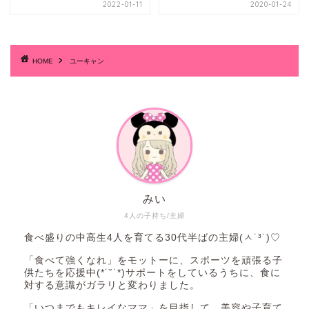
2022-01-11
2020-01-24
HOME
ユーキャン
みい
4人の子持ち/主婦
食べ盛りの中高生4人を育てる30代半ばの主婦(ㅅ˙³˙)♡
「食べて強くなれ」をモットーに、スポーツを頑張る子
供たちを応援中(*˙˘˙*)サポートをしているうちに、食に
対する意識がガラリと変わりました。
「いつまでもキレイなママ」を目指して、美容や子育て