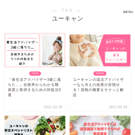
― TAG ―
ユーキャン
FOOD
RERAX
「食生活アドバイザー3級に落
ユーキャンの温活アドバイザ
ちた…」合格率からわかる難
ーなら冷えの改善が目指せ
易度と取得するための対処法5
る！資格の概要をサクッと解
選
説
2022-02-05
2022-02-03