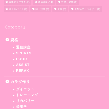
資格のサブスク
(2)
通信講座
(14)
野菜と果物
(1)
陸上スパイク
(2)
陸上競技
(2)
食事
(3)
食生活アドバイザー
(1)
Category
資格
通信講座
SPORTS
FOOD
ASSIST
RERAX
カラダ作り
ダイエット
トレーニング
リカバリー
栄養学