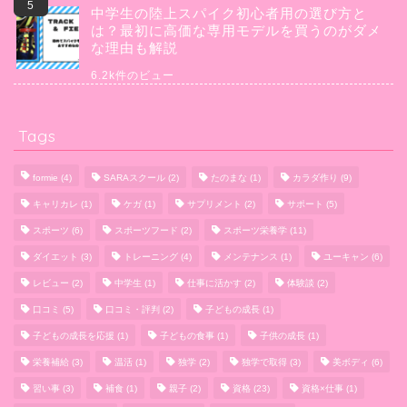
中学生の陸上スパイク初心者用の選び方と
は？最初に高価な専用モデルを買うのがダメ
な理由も解説
6.2k件のビュー
Tags
formie
(4)
SARAスクール
(2)
たのまな
(1)
カラダ作り
(9)
キャリカレ
(1)
ケガ
(1)
サプリメント
(2)
サポート
(5)
スポーツ
(6)
スポーツフード
(2)
スポーツ栄養学
(11)
ダイエット
(3)
トレーニング
(4)
メンテナンス
(1)
ユーキャン
(6)
レビュー
(2)
中学生
(1)
仕事に活かす
(2)
体験談
(2)
口コミ
(5)
口コミ・評判
(2)
子どもの成長
(1)
子どもの成長を応援
(1)
子どもの食事
(1)
子供の成長
(1)
栄養補給
(3)
温活
(1)
独学
(2)
独学で取得
(3)
美ボディ
(6)
習い事
(3)
補食
(1)
親子
(2)
資格
(23)
資格×仕事
(1)