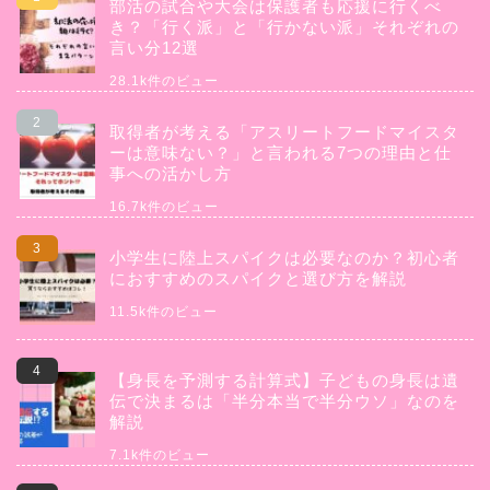
部活の試合や大会は保護者も応援に行くべ
き？「行く派」と「行かない派」それぞれの
言い分12選
28.1k件のビュー
取得者が考える「アスリートフードマイスタ
ーは意味ない？」と言われる7つの理由と仕
事への活かし方
16.7k件のビュー
小学生に陸上スパイクは必要なのか？初心者
におすすめのスパイクと選び方を解説
11.5k件のビュー
【身長を予測する計算式】子どもの身長は遺
伝で決まるは「半分本当で半分ウソ」なのを
解説
7.1k件のビュー