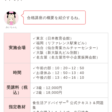
合格講座の概要を紹介するね。
みいちゃん
✓東京（日本教育会館）
✓福岡（リファレンス駅東ビル）
実施会場
✓仙台（仙台青葉カルチャーセンター）
✓大阪（新大阪丸ビル別館）
✓名古屋（名古屋市中小企業振興会館）
✓午前の部：10：20～12：50
時間
✓お昼休み：12：50～13：40
✓午後の部：13：40～16：10
受講料（税
✓3級：12,000円
込）
✓2級：18,000円
®
食生活アドバイザー
公式テキスト＆問題
指定教材
集