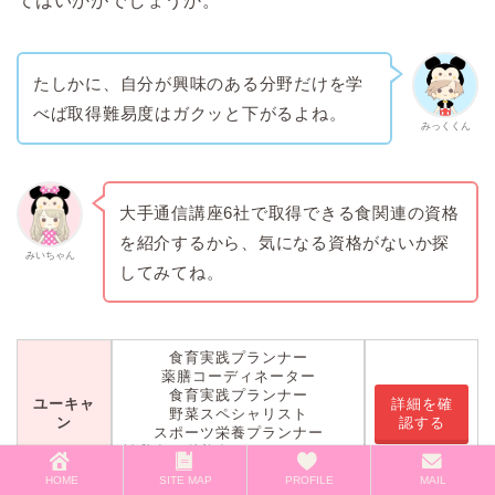
てはいかがでしょうか。
たしかに、自分が興味のある分野だけを学
べば取得難易度はガクッと下がるよね。
みっくくん
大手通信講座6社で取得できる食関連の資格
を紹介するから、気になる資格がないか探
みいちゃん
してみてね。
食育実践プランナー
薬膳コーディネーター
食育実践プランナー
ユーキャ
詳細を確
野菜スペシャリスト
ン
認する
スポーツ栄養プランナー
離乳食・栄養食コーディネーター
生活習慣病予防プランナー
HOME
SITE MAP
PROFILE
MAIL