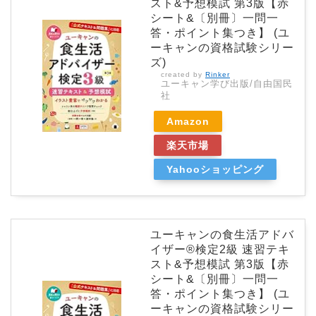
スト&予想模試 第3版【赤
シート&〔別冊〕一問一
答・ポイント集つき】 (ユ
ーキャンの資格試験シリー
ズ)
created by
Rinker
ユーキャン学び出版/自由国民
社
Amazon
楽天市場
Yahooショッピング
ユーキャンの食生活アドバ
イザー®検定2級 速習テキ
スト&予想模試 第3版【赤
シート&〔別冊〕一問一
答・ポイント集つき】 (ユ
ーキャンの資格試験シリー