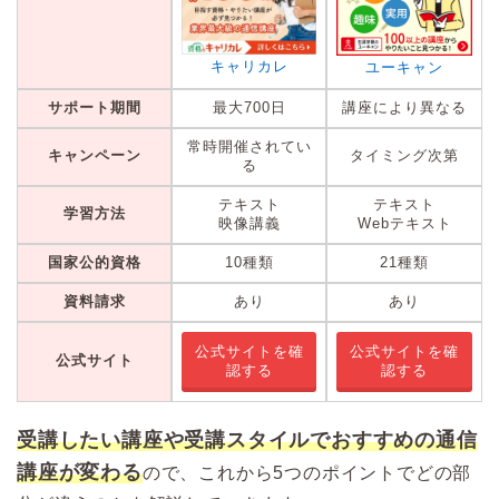
キャリカレ
ユーキャン
サポート期間
最大700日
講座により異なる
常時開催されてい
キャンペーン
タイミング次第
る
テキスト
テキスト
学習方法
映像講義
Webテキスト
国家公的資格
10種類
21種類
資料請求
あり
あり
公式サイトを確
公式サイトを確
公式サイト
認する
認する
受講したい講座や受講スタイルでおすすめの通信
講座が変わる
ので、これから5つのポイントでどの部