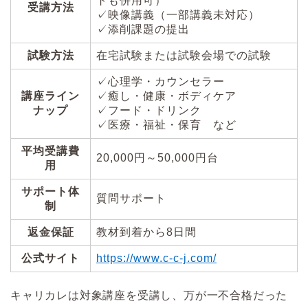
トも併用可）
受講方法
✓映像講義（一部講義未対応）
✓添削課題の提出
試験方法
在宅試験または試験会場での試験
✓心理学・カウンセラー
講座ライン
✓癒し・健康・ボディケア
ナップ
✓フード・ドリンク
✓医療・福祉・保育 など
平均受講費
20,000円～50,000円台
用
サポート体
質問サポート
制
返金保証
教材到着から8日間
公式サイト
https://www.c-c-j.com/
キャリカレは対象講座を受講し、万が一不合格だった