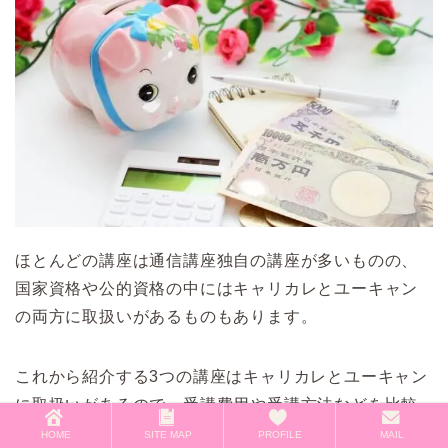
ほとんどの講座は通信講座独自の講座が多いものの、
国家資格や公的資格の中にはキャリカレとユーキャン
の両方に取扱いがあるものもあります。
これから紹介する3つの講座はキャリカレとユーキャン
に取扱いがあるので、受講費用や受講方法などを比較
していきます。
HOME
SITE MAP
PROFILE
MAIL