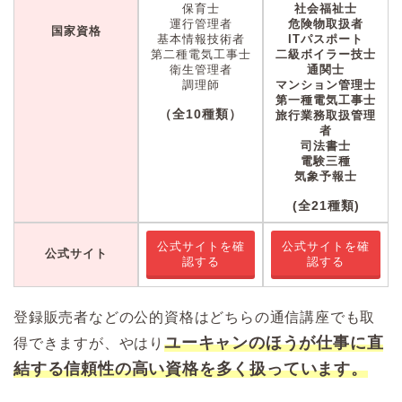
保育士
社会福祉士
運行管理者
危険物取扱者
国家資格
基本情報技術者
ITパスポート
第二種電気工事士
二級ボイラー技士
衛生管理者
通関士
調理師
マンション管理士
第一種電気工事士
（全10種類）
旅行業務取扱管理
者
司法書士
電験三種
気象予報士
(全21種類)
公式サイトを確
公式サイトを確
公式サイト
認する
認する
登録販売者などの公的資格はどちらの通信講座でも取
ユーキャンのほうが仕事に直
得できますが、やはり
結する信頼性の高い資格を多く扱っています。