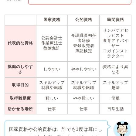
国家資格
公的資格
民間資格
リンパケアセ
介護職員初任
ラピスト
公認会計士
者研修
食育アドバイ
代表的な資格
作業療法士
登録販売者
ザー
教諭免許
簿記検定
ヨガインスト
ラクター
就職のしやす
資格により異
しやすい
ややしやすい
さ
なる
スキルアップ
スキルアップ
スキルアップ
取得目的
就職や転職
就職や転職
趣味
取得難易度
難しい
やや難しい
簡単
活かせる場所
仕事
仕事
日常生活
国家資格や公的資格は、誰でも1度は耳にし