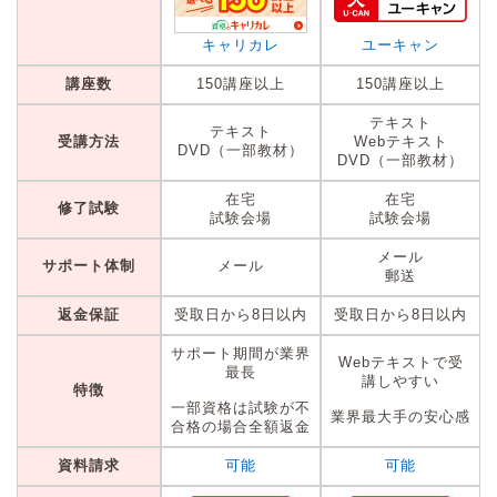
キャリカレ
ユーキャン
講座数
150講座以上
150講座以上
テキスト
テキスト
受講方法
Webテキスト
DVD（一部教材）
DVD（一部教材）
在宅
在宅
修了試験
試験会場
試験会場
メール
サポート体制
メール
郵送
返金保証
受取日から8日以内
受取日から8日以内
サポート期間が業界
Webテキストで受
最長
講しやすい
特徴
一部資格は試験が不
業界最大手の安心感
合格の場合全額返金
資料請求
可能
可能