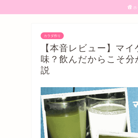
ホ
カラダ作り
【本音レビュー】マイ
味？飲んだからこそ分
説