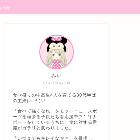
合わせ
みい
4人の子持ち/主婦
食べ盛りの中高生4人を育てる30代半ば
の主婦(ㅅ˙³˙)♡
「食べて強くなれ」をモットーに、スポ
ーツを頑張る子供たちを応援中(*˙˘˙*)サ
ポートをしているうちに、食に対する意
識がガラリと変わりました。
「いつまでもキレイなママ」を目指し