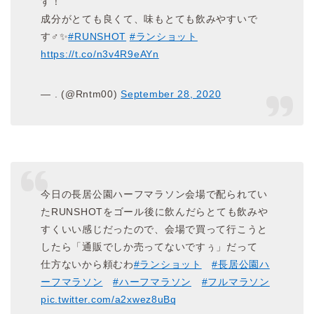
す！
成分がとても良くて、味もとても飲みやすいで
す‍♂️✨
#RUNSHOT
#ランショット
https://t.co/n3v4R9eAYn
— . (@Rntm00)
September 28, 2020
今日の長居公園ハーフマラソン会場で配られてい
たRUNSHOTをゴール後に飲んだらとても飲みや
すくいい感じだったので、会場で買って行こうと
したら「通販でしか売ってないですぅ」だって
仕方ないから頼むわ
#ランショット
#長居公園ハ
ーフマラソン
#ハーフマラソン
#フルマラソン
pic.twitter.com/a2xwez8uBq