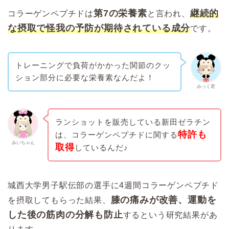
第7の栄養素
継続的
コラーゲンペプチドは
と言われ、
な摂取で怪我の予防が期待されている成分
です。
トレーニングで負荷がかかった関節のクッ
ション部分に必要な栄養素なんだよ！
みっく君
ランショットを販売している新田ゼラチン
特許も
は、コラーゲンペプチドに関する
みいちゃん
取得
しているんだ♪
城西大学男子駅伝部の選手に4週間コラーゲンペプチド
膝の痛みが改善、運動を
を摂取してもらった結果、
した後の筋肉の分解も防止
するという研究結果があ