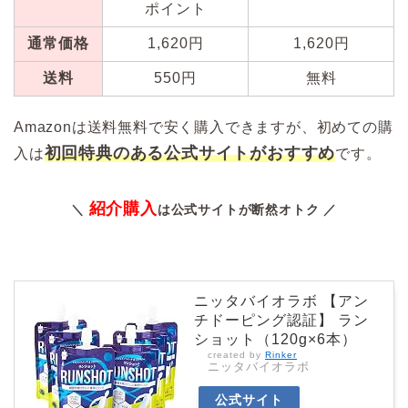
ポイント
通常価格
1,620円
1,620円
送料
550円
無料
Amazonは送料無料で安く購入できますが、初めての購
初回特典のある公式サイトがおすすめ
入は
です。
紹介購入
＼
は公式サイトが断然オトク ／
ニッタバイオラボ 【アン
チドーピング認証】 ラン
ショット（120g×6本）
created by
Rinker
ニッタバイオラボ
公式サイト